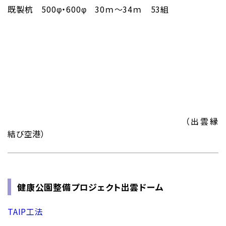
既製杭 500φ・600φ 30ｍ～34ｍ 53組
（出雲縁
結び空港）
健康公園整備プロジェクト出雲ドーム
TAIP工法