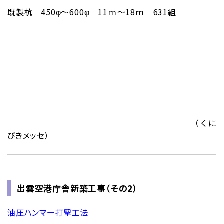
既製杭 450φ～600φ 11ｍ～18ｍ 631組
（くに
びきメッセ）
出雲空港庁舎新築工事（その2）
油圧ハンマー打撃工法