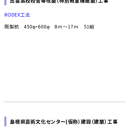
出雲高校校舎等改築（特別教室棟建築）工事
RODEX工法
既製杭 450φ・600φ 8ｍ～17ｍ 51組
島根県芸術文化センター(仮称）建設（建築）工事