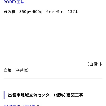
RODEX工法
既製杭 350φ～600φ 6ｍ～9ｍ 137本
（出雲市
立第一中学校）
出雲市地域交流センター（仮称）建築工事