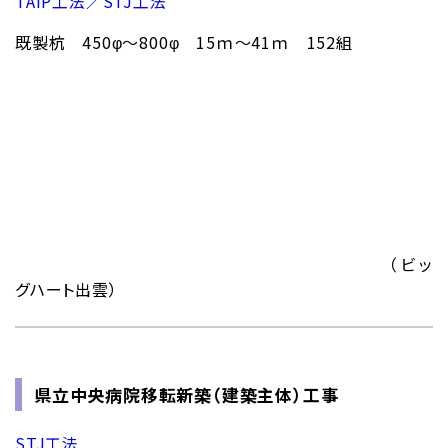
TAIP工法／STJ工法
既製杭 450φ～800φ 15ｍ～41ｍ 152組
（ビッ
グハート出雲）
県立中央病院移転新築（建築主体）工事
STJ工法