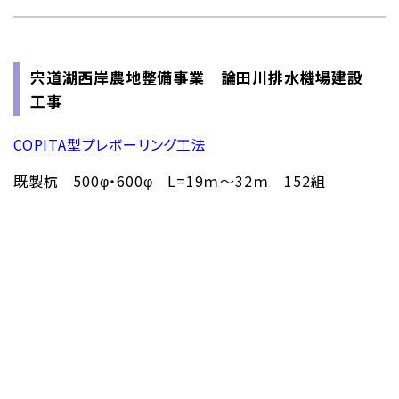
宍道湖西岸農地整備事業 論田川排水機場建設
工事
COPITA型プレボーリング工法
既製杭 500φ・600φ L=19ｍ～32ｍ 152組