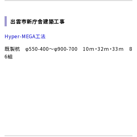
出雲市新庁舎建築工事
Hyper-MEGA工法
既製杭 φ550-400～φ900-700 10ｍ・32ｍ・33ｍ 8
6組