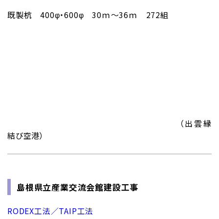
既製杭 400φ・600φ 30ｍ～36ｍ 272組
（出雲縁
結び空港）
島根県立産業交流会館建設工事
RODEX工法／TAIP工法