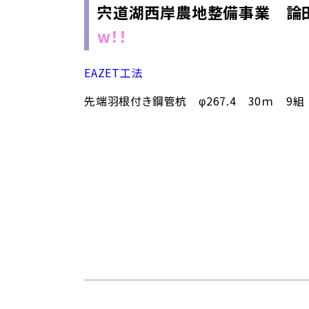
宍道湖西岸農地整備事業 論
w！！
EAZET工法
先端羽根付き鋼管杭 φ267.4 30ｍ 9組