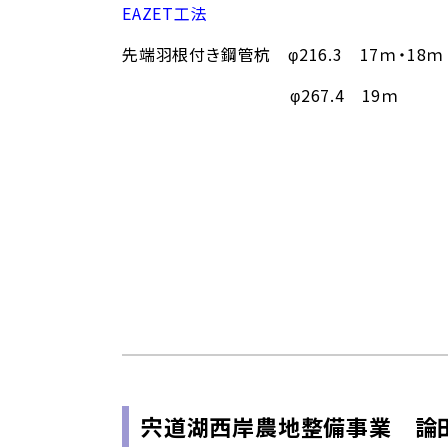
EAZET工法
先端羽根付き鋼管杭 φ216.3 17ｍ・18ｍ
φ267.4 19ｍ 
宍道湖西岸農地整備事業 論