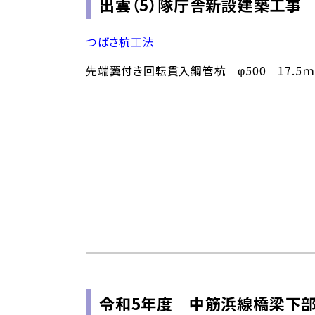
出雲（5）隊庁舎新設建築工事
つばさ杭工法
先端翼付き回転貫入鋼管杭 φ500 17.5ｍ
令和5年度 中筋浜線橋梁下