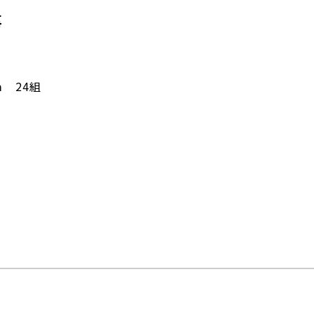
事
ｍ 24組