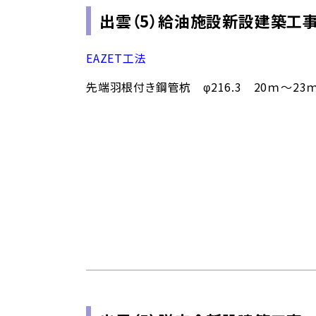
出雲（5）給油施設新設建築工
EAZET工法
先端羽根付き鋼管杭 φ216.3 20ｍ～23