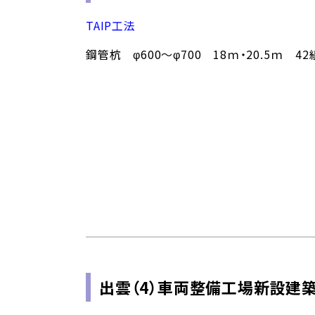
TAIP工法
鋼管杭 φ600～φ700 18ｍ・20.5ｍ 42
出雲（4）車両整備工場新設建