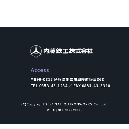
Access
〒699-0817 島根県出雲市湖陵町板津368
TEL 0853-43-1234 ／ FAX 0853-43-3320
(C)Copyright 2021 NAITOU IRONWORKS Co.,Ltd.
All rights reserved.