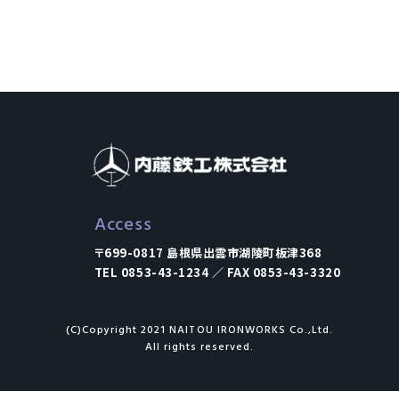
Access
〒699-0817 島根県出雲市湖陵町板津368
TEL 0853-43-1234 ／ FAX 0853-43-3320
(C)Copyright 2021 NAITOU IRONWORKS Co.,Ltd.
All rights reserved.